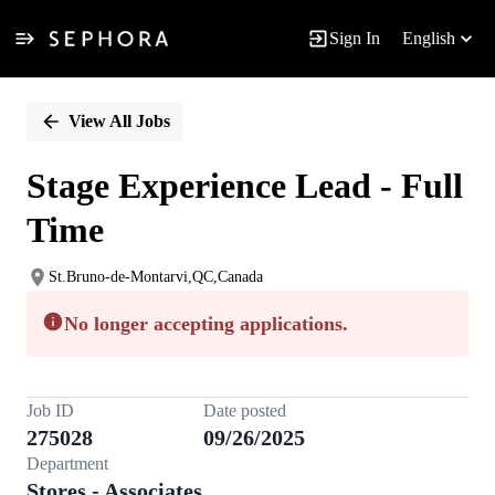
Sign In
English
Single
Position
View All Jobs
Stage Experience Lead - Full
Time
St.Bruno-de-Montarvi,QC,Canada
No longer accepting applications.
Job ID
Date posted
275028
09/26/2025
Department
Stores - Associates