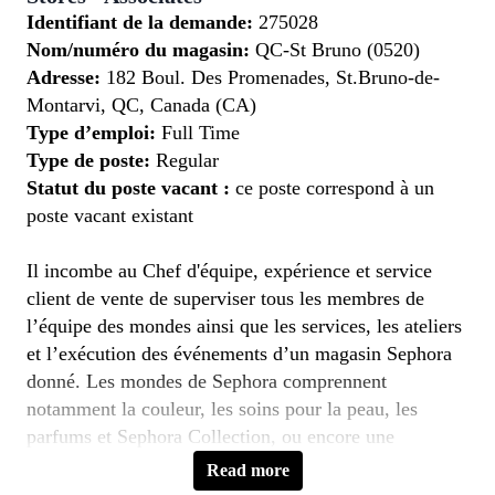
Identifiant de la demande:
275028
Nom/numéro du magasin:
QC-St Bruno (0520)
Adresse:
182 Boul. Des Promenades, St.Bruno-de-
Montarvi, QC, Canada (CA)
Type d’emploi:
Full Time
Type de poste:
Regular
Statut du poste vacant :
ce poste correspond à un
poste vacant existant
Il incombe au Chef d'équipe, expérience et service
client de vente de superviser tous les membres de
l’équipe des mondes ainsi que les services, les ateliers
et l’exécution des événements d’un magasin Sephora
donné. Les mondes de Sephora comprennent
notamment la couleur, les soins pour la peau, les
parfums et Sephora Collection, ou encore une
combinaison de ces mondes. De plus, le responsable
Read more
veille à ce que tous les coordonnateurs service et les