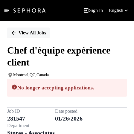
Sign In
English
Single
Position
View All Jobs
Chef d'équipe expérience
client
Montreal,QC,Canada
No longer accepting applications.
Job ID
Date posted
281547
01/26/2026
Department
Stores - Associates