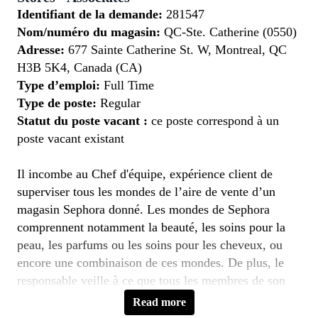
Identifiant de la demande:
281547
Nom/numéro du magasin:
QC-Ste. Catherine (0550)
Adresse:
677 Sainte Catherine St. W, Montreal, QC
H3B 5K4, Canada (CA)
Type d’emploi:
Full Time
Type de poste:
Regular
Statut du poste vacant :
ce poste correspond à un
poste vacant existant
Il incombe au Chef d'équipe, expérience client de
superviser tous les mondes de l’aire de vente d’un
magasin Sephora donné. Les mondes de Sephora
comprennent notamment la beauté, les soins pour la
peau, les parfums ou les soins pour les cheveux, ou
encore une combinaison de ces mondes. De plus, le
responsable veille à ce que tous les membres de son
équipe exécutent le modèle de vente de Sephora et
Read more
offrent un service client exceptionnel afin que le