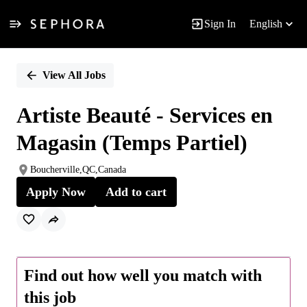
Sign In
English
Single
Position
View All Jobs
Artiste Beauté - Services en
Magasin (Temps Partiel)
Boucherville,QC,Canada
Apply Now
Add to cart
Find out how well you match with
this job